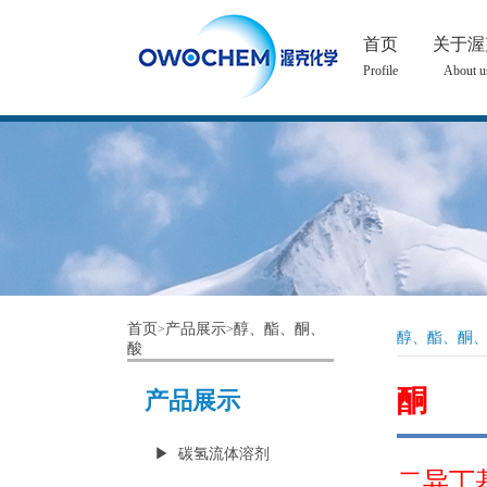
首页
关于渥
Profile
About u
首页
产品展示
醇、酯、酮、
>
>
醇、酯、酮
酸
酮
产品展示
▶ 碳氢流体溶剂
二异丁