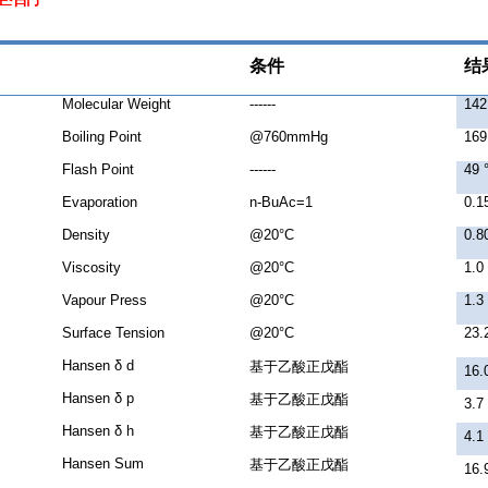
条件
结
Molecular Weight
------
142
Boiling Point
@760mmHg
169
Flash Point
------
49 
Evaporation
n-BuAc=1
0.1
Density
@20°C
0.8
Viscosity
@20°C
1.0
Vapour Press
@20°C
1.
Surface Tension
@20°C
23.
Hansen δ d
基于乙酸正戊酯
16.
Hansen δ p
基于乙酸正戊酯
3.7
Hansen δ h
基于乙酸正戊酯
4.1
Hansen Sum
基于乙酸正戊酯
16.