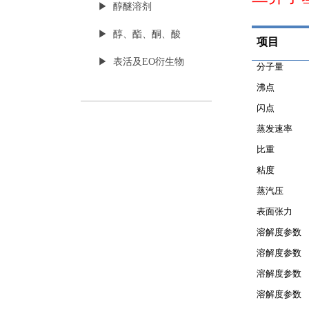
▶ 醇醚溶剂
▶ 醇、酯、酮、酸
项目
▶ 表活及EO衍生物
分子量
沸点
闪点
蒸发速率
比重
粘度
蒸汽压
表面张力
溶解度参数
溶解度参数
溶解度参数
溶解度参数