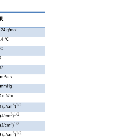
果
.24 g/mol
.4 °C
°C
5
07
 mPa.s
3 mmHg
2 mN/m
3
1/2
0 (J/cm
)
3
1/2
 (J/cm
)
3
1/2
 (J/cm
)
3
1/2
9 (J/cm
)